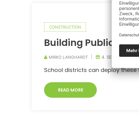
CONSTRUCTION
Building Public Sup
4. SEPTEMBER 20
MIRKO LANGHARDT
School districts can deploy these 
READ MORE