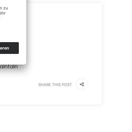
endum
aintain
SHARE THIS POST