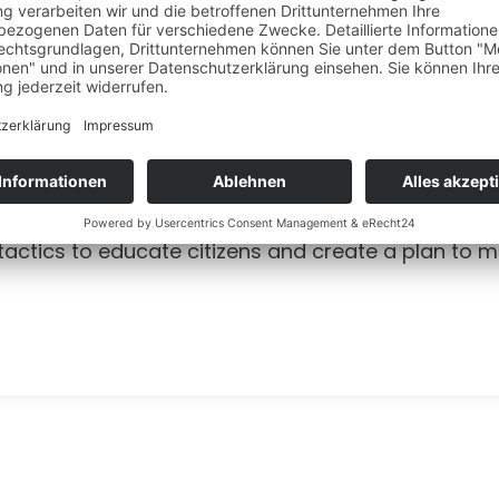
port For A School Bond Refer
20
tactics to educate citizens and create a plan to m