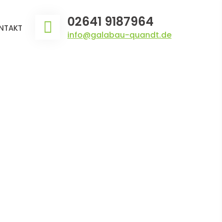
02641 9187964
NTAKT
info@galabau-quandt.de
Home
2022
Mai