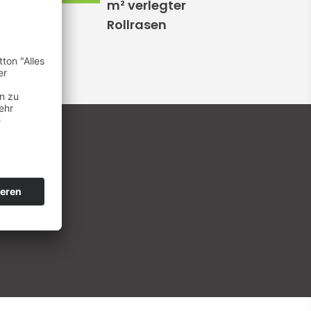
ume
m² verlegter
Rollrasen